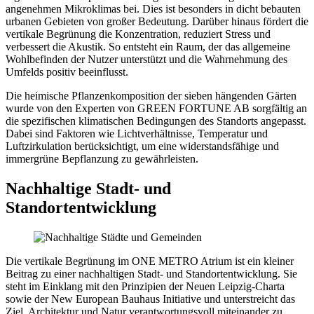
angenehmen Mikroklimas bei. Dies ist besonders in dicht bebauten
urbanen Gebieten von großer Bedeutung. Darüber hinaus fördert die
vertikale Begrünung die Konzentration, reduziert Stress und
verbessert die Akustik. So entsteht ein Raum, der das allgemeine
Wohlbefinden der Nutzer unterstützt und die Wahrnehmung des
Umfelds positiv beeinflusst.
Die heimische Pflanzenkomposition der sieben hängenden Gärten
wurde von den Experten von
GREEN FORTUNE AB
sorgfältig an
die spezifischen klimatischen Bedingungen des Standorts angepasst.
Dabei sind Faktoren wie Lichtverhältnisse, Temperatur und
Luftzirkulation berücksichtigt, um eine widerstandsfähige und
immergrüne Bepflanzung zu gewährleisten.
Nachhaltige Stadt- und
Standortentwicklung
Die vertikale Begrünung im
ONE METRO
Atrium ist ein kleiner
Beitrag zu einer nachhaltigen Stadt- und Standort­entwicklung. Sie
steht im Einklang mit den Prinzipien der Neuen Leipzig-Charta
sowie der New European Bauhaus Initiative und unterstreicht das
Ziel, Architektur und Natur verant­wortungsvoll miteinander zu