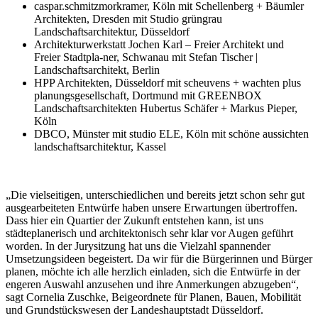
caspar.schmitzmorkramer, Köln mit Schellenberg + Bäumler
Architekten, Dresden mit Studio grüngrau
Landschaftsarchitektur, Düsseldorf
Architekturwerkstatt Jochen Karl – Freier Architekt und
Freier Stadtpla-ner, Schwanau mit Stefan Tischer |
Landschaftsarchitekt, Berlin
HPP Architekten, Düsseldorf mit scheuvens + wachten plus
planungsgesellschaft, Dortmund mit GREENBOX
Landschaftsarchitekten Hubertus Schäfer + Markus Pieper,
Köln
DBCO, Münster mit studio ELE, Köln mit schöne aussichten
landschaftsarchitektur, Kassel
„Die vielseitigen, unterschiedlichen und bereits jetzt schon sehr gut
ausgearbeiteten Entwürfe haben unsere Erwartungen übertroffen.
Dass hier ein Quartier der Zukunft entstehen kann, ist uns
städteplanerisch und architektonisch sehr klar vor Augen geführt
worden. In der Jurysitzung hat uns die Vielzahl spannender
Umsetzungsideen begeistert. Da wir für die Bürgerinnen und Bürger
planen, möchte ich alle herzlich einladen, sich die Entwürfe in der
engeren Auswahl anzusehen und ihre Anmerkungen abzugeben“,
sagt Cornelia Zuschke, Beigeordnete für Planen, Bauen, Mobilität
und Grundstückswesen der Landeshauptstadt Düsseldorf.