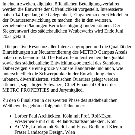
In einem zweiten, digitalen öffentlichen Beteiligungsverfahren
werden die Entwürfe der Öffentlichkeit vorgestellt. Interessierte
haben 14 Tage lang die Gelegenheit, Eingaben zu den 6 Modellen
der Quartiersentwicklung zu machen, die in den weiteren,
vertiefenden Planungen Berücksichtigung finden können. Der
Siegerentwurf des städtebaulichen Wettbewerbs wird Ende Juni
2021 gekürt.
„Die positive Resonanz aller Interessengruppen und die Qualität der
Einreichungen zur Neuarrondierung des METRO Campus Areals
haben uns beeindruckt. Die Entwürfe unterstreichen die Qualität
sowie das städtebauliche Entwicklungspotenzial des Standorts.
Dabei zeigen sie eine große visionäre Bandbreite und auch, wie
unterschiedlich die Schwerpunkte in der Entwicklung eines
urbanen, diversifizierten, städtischen Quartiers gelegt werden
können“, sagt Jürgen Schwarze, Chief Financial Officer der
METRO PROPERTIES und Jurymitglied.
Zu den 6 Finalisten in der zweiten Phase des städtebaulichen
Wettbewerbs gehören folgende Teilnehmer:
Lorber Paul Architekten, Köln mit Prof. Rolf-Egon
Westerheide mit club l94 landschaftsarchitekten, Köln
ACME, London mit Stadt Land Fluss, Berlin mit Kieran
Fraser Landscape Design, Wien