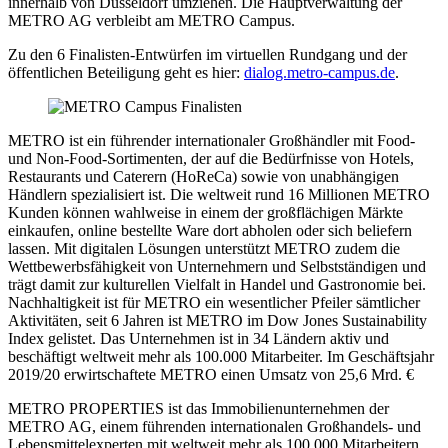
innerhalb von Düsseldorf umziehen. Die Hauptverwaltung der
METRO AG verbleibt am METRO Campus.
Zu den 6 Finalisten-Entwürfen im virtuellen Rundgang und der
öffentlichen Beteiligung geht es hier:
dialog.metro-campus.de
.
METRO ist ein führender internationaler Großhändler mit Food-
und Non-Food-Sortimenten, der auf die Bedürfnisse von Hotels,
Restaurants und Caterern (HoReCa) sowie von unabhängigen
Händlern spezialisiert ist. Die weltweit rund 16 Millionen METRO
Kunden können wahlweise in einem der großflächigen Märkte
einkaufen, online bestellte Ware dort abholen oder sich beliefern
lassen. Mit digitalen Lösungen unterstützt METRO zudem die
Wettbewerbsfähigkeit von Unternehmern und Selbstständigen und
trägt damit zur kulturellen Vielfalt in Handel und Gastronomie bei.
Nachhaltigkeit ist für METRO ein wesentlicher Pfeiler sämtlicher
Aktivitäten, seit 6 Jahren ist METRO im Dow Jones Sustainability
Index gelistet. Das Unternehmen ist in 34 Ländern aktiv und
beschäftigt weltweit mehr als 100.000 Mitarbeiter. Im Geschäftsjahr
2019/20 erwirtschaftete METRO einen Umsatz von 25,6 Mrd. €
METRO PROPERTIES ist das Immobilienunternehmen der
METRO AG, einem führenden internationalen Großhandels- und
Lebensmittelexperten mit weltweit mehr als 100.000 Mitarbeitern